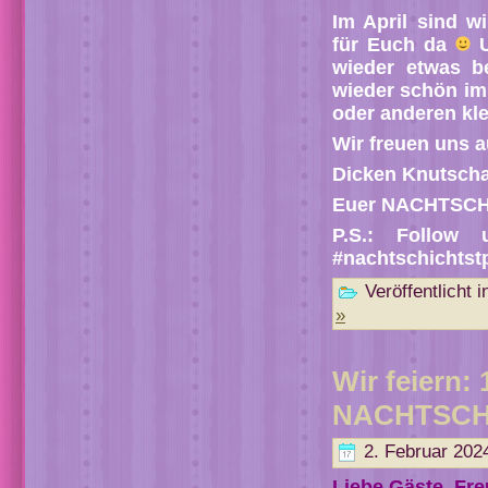
Im April sind w
für Euch da
U
wieder etwas b
wieder schön im
oder anderen kl
Wir freuen uns 
Dicken Knutsch
Euer NACHTSCH
P.S.: Follow
#nachtschichtst
Veröffentlicht i
»
Wir feiern: 
NACHTSC
2. Februar 202
Liebe Gäste, Fre