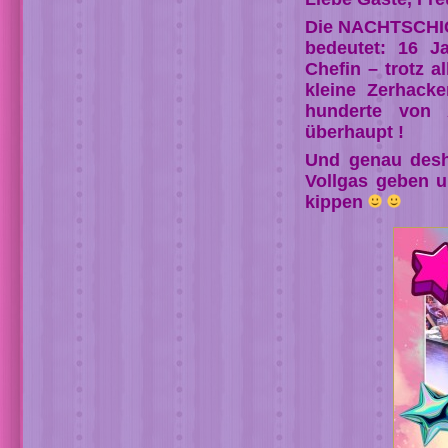
Die NACHTSCHICH
bedeutet: 16 J
Chefin – trotz a
kleine Zerhack
hunderte von 
überhaupt !
Und genau desh
Vollgas geben u
kippen