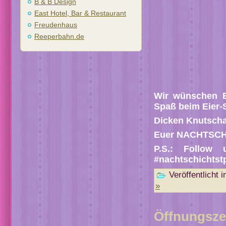
B & B Design
East Hotel, Bar & Restaurant
Freudenhaus
Reeperbahn.de
Wir wünschen E
Spaß beim Eier
Dicken Knutscha
Euer NACHTSCH
P.S.: Follow
#nachtschichtst
Veröffentlicht i
»
Öffnungsze