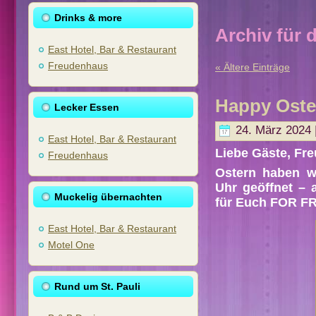
Drinks & more
Archiv für 
East Hotel, Bar & Restaurant
Freudenhaus
« Ältere Einträge
Happy Ost
Lecker Essen
24. März 2024 
East Hotel, Bar & Restaurant
Liebe Gäste, Fre
Freudenhaus
Ostern haben w
Uhr geöffnet – 
Muckelig übernachten
für Euch FOR 
East Hotel, Bar & Restaurant
Motel One
Rund um St. Pauli