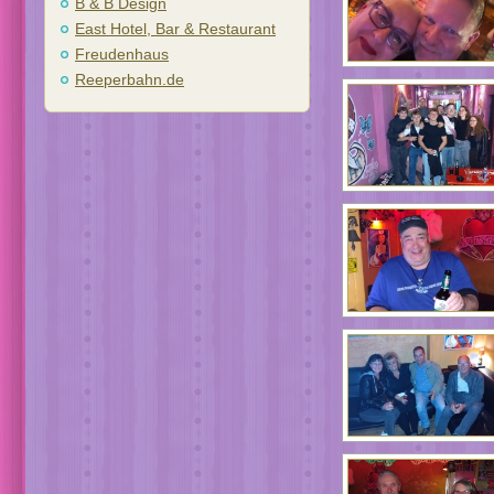
B & B Design
East Hotel, Bar & Restaurant
Freudenhaus
Reeperbahn.de