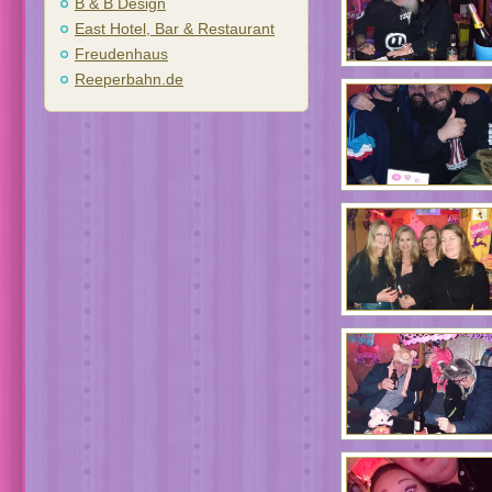
B & B Design
East Hotel, Bar & Restaurant
Freudenhaus
Reeperbahn.de