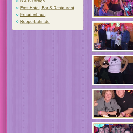
B & B Design
East Hotel, Bar & Restaurant
Freudenhaus
Reeperbahn.de